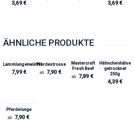
3,69
€
3,69
€
ÄHNLICHE PRODUKTE
Mastercraft
Hähnchenhälse
Lammlungenwürfel
Pferdestrosse
Fresh Beef
getrocknet
7,99
€
7,90
€
ab
250g
7,89
€
ab
4,39
€
Pferdelunge
7,90
€
ab