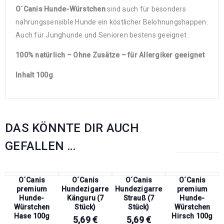
O´Canis Hunde-Würstchen
sind auch für besonders
nahrungssensible Hunde ein köstlicher Belohnungshappen.
Auch für Junghunde und Senioren bestens geeignet.
100% natürlich – Ohne Zusätze – für Allergiker geeignet
Inhalt 100g
DAS KÖNNTE DIR AUCH
GEFALLEN …
O´Canis
O´Canis
O´Canis
O´Canis
premium
Hundezigarre
Hundezigarre
premium
Hunde-
Känguru (7
Strauß (7
Hunde-
Würstchen
Stück)
Stück)
Würstchen
Hase 100g
Hirsch 100g
5,69
€
5,69
€