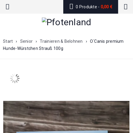
0 Produkte
-
0,00
€
Start
›
Senior
›
Trainieren & Belohnen
›
O´Canis premium
Hunde-Würstchen Strauß 100g