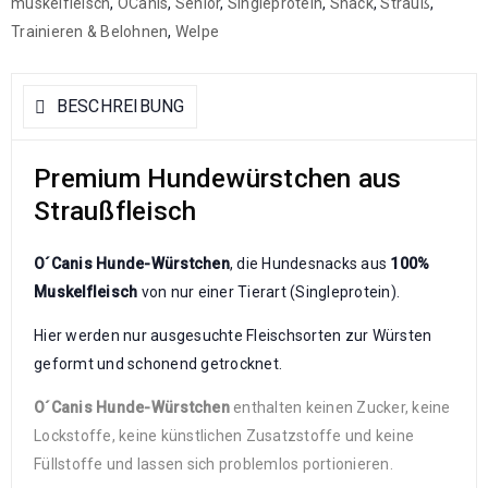
muskelfleisch
,
OCanis
,
Senior
,
Singleprotein
,
Snack
,
Strauß
,
Trainieren & Belohnen
,
Welpe
BESCHREIBUNG
Premium Hundewürstchen aus
Straußfleisch
O´Canis Hunde-Würstchen
, die Hundesnacks aus
100%
Muskelfleisch
von nur einer Tierart (Singleprotein).
Hier werden nur ausgesuchte Fleischsorten zur Würsten
geformt und schonend getrocknet.
O´Canis Hunde-Würstchen
enthalten keinen Zucker, keine
Lockstoffe, keine künstlichen Zusatzstoffe und keine
Füllstoffe und lassen sich problemlos portionieren.