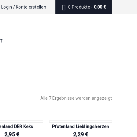
Login
/
Konto erstellen
0 Produkte
-
0,00
€
T
Alle 7 Ergebnisse werden angezeigt
enland DER Keks
Pfotenland Lieblingsherzen
2,95
€
2,29
€