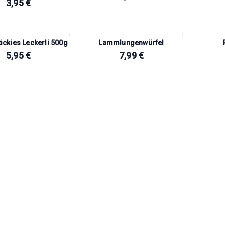
3,95
€
ickies Leckerli 500g
Lammlungenwürfel
5,95
€
7,99
€