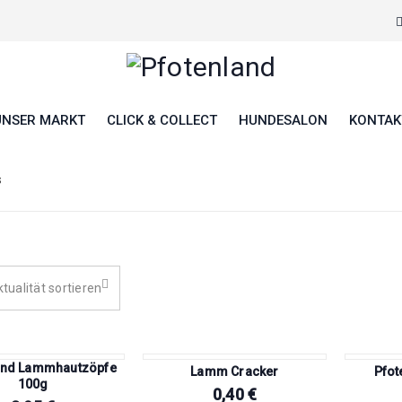
UNSER MARKT
CLICK & COLLECT
HUNDESALON
KONTAK
s
tualität sortieren
and Lammhautzöpfe
Lamm Cracker
Pfot
100g
0,40
€