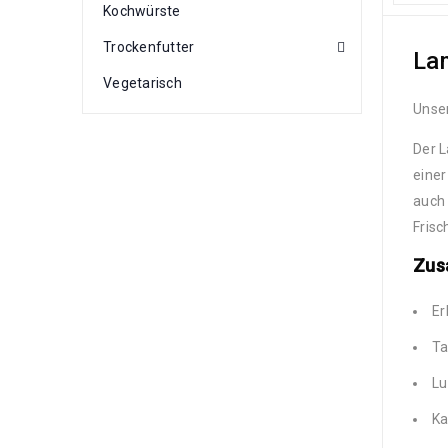
Kochwürste
Trockenfutter
La
Vegetarisch
Unse
Der L
einer
auch 
Frisc
Zus
Er
Ta
Lu
Ka