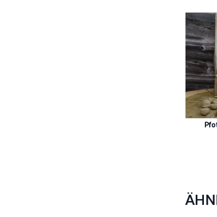
Pfo
ÄHN