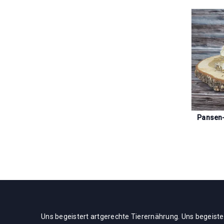
aminkaustange
Rinderkniescheibe
Pansen
1,90
€
4,95
€
ab
Uns begeistert artgerechte Tierernährung. Uns begeiste