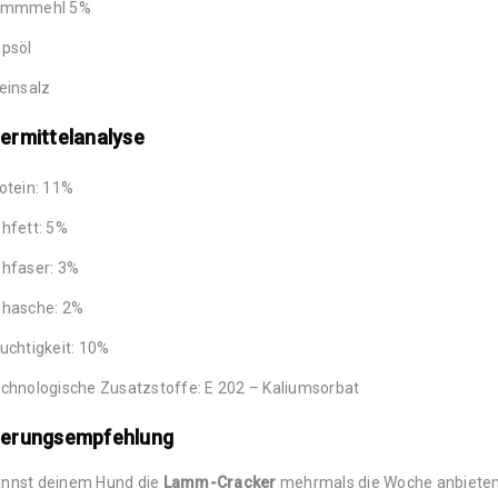
ammmehl 5%
psöl
einsalz
ermittelanalyse
otein: 11%
hfett: 5%
hfaser: 3%
hasche: 2%
uchtigkeit: 10%
chnologische Zusatzstoffe: E 202 – Kaliumsorbat
terungsempfehlung
annst deinem Hund die
Lamm-Cracker
mehrmals die Woche anbieten