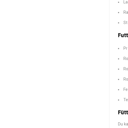
L
Ra
St
Futt
Pr
Ro
Ro
Ro
Fe
Te
Füt
Du k