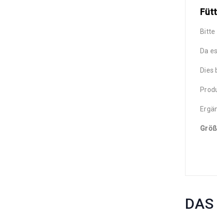
Füt
Bitte
Da es
Dies 
Produ
Ergän
Größ
DAS