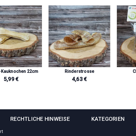
-Kauknochen 22cm
Rinderstrosse
C
5,99
€
4,63
€
RECHTLICHE HINWEISE
KATEGORIEN
rt