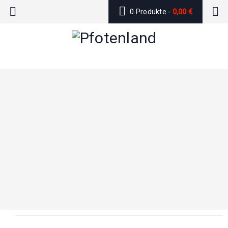
0 Produkte
-
0,00
€