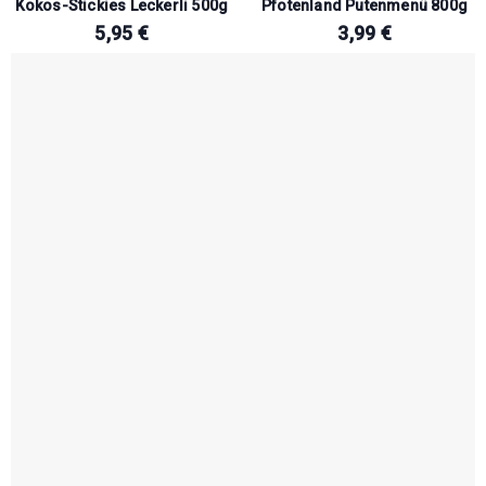
Kokos-Stickies Leckerli 500g
Pfotenland Putenmenü 800g
5,95
€
3,99
€