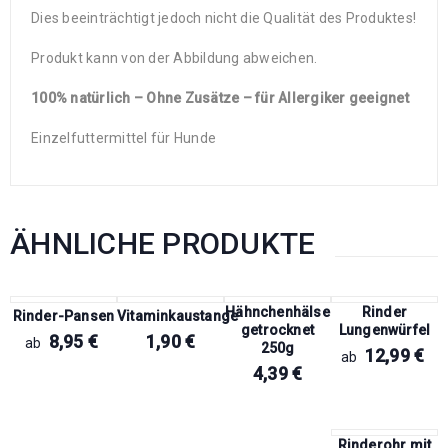
Dies beeinträchtigt jedoch nicht die Qualität des Produktes!
Produkt kann von der Abbildung abweichen.
100% natürlich – Ohne Zusätze – für Allergiker geeignet
Einzelfuttermittel für Hunde
ÄHNLICHE PRODUKTE
Hähnchenhälse
Rinder
Rinder-Pansen
Vitaminkaustange
getrocknet
Lungenwürfel
8,95
€
1,90
€
ab
250g
12,99
€
ab
4,39
€
Rinderohr mit