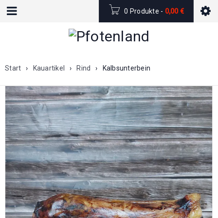
0 Produkte
-
0,00
€
Start
›
Kauartikel
›
Rind
›
Kalbsunterbein