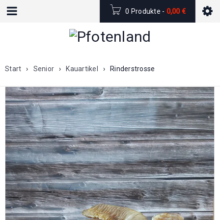
0 Produkte
-
0,00
€
Start
›
Senior
›
Kauartikel
›
Rinderstrosse