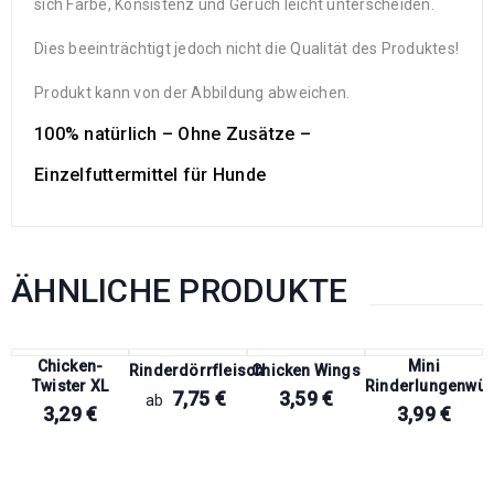
sich Farbe, Konsistenz und Geruch leicht unterscheiden.
Dies beeinträchtigt jedoch nicht die Qualität des Produktes!
Produkt kann von der Abbildung abweichen.
100% natürlich – Ohne Zusätze –
Einzelfuttermittel für Hunde
ÄHNLICHE PRODUKTE
Chicken-
Mini
Rinderdörrfleisch
Chicken Wings
Twister XL
Rinderlungenwür
7,75
€
3,59
€
ab
3,29
€
3,99
€