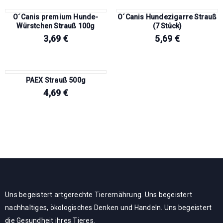
O´Canis premium Hunde-
O´Canis Hundezigarre Strauß
Würstchen Strauß 100g
(7 Stück)
3,69
€
5,69
€
PAEX Strauß 500g
4,69
€
Uns begeistert artgerechte Tierernährung. Uns begeistert
nachhaltiges, ökologisches Denken und Handeln. Uns begeistert
die Gesundheit ihres Tieres.