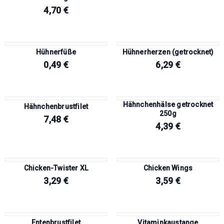
4,70
€
Hühnerfüße
Hühnerherzen (getrocknet)
0,49
€
6,29
€
Hähnchenhälse getrocknet
Hähnchenbrustfilet
250g
7,48
€
4,39
€
Chicken-Twister XL
Chicken Wings
3,29
€
3,59
€
Entenbrustfilet
Vitaminkaustange