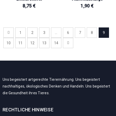
8,75
€
1,90
€
1
2
3
…
6
7
8
9
10
11
12
13
14
Uns begeistert artgerechte Tierernährung. Uns begeistert
nachhaltiges, ökologisches Denken und Handeln. Uns begeistert
die Gesundheit ihres Tieres.
RECHTLICHE HINWEISE