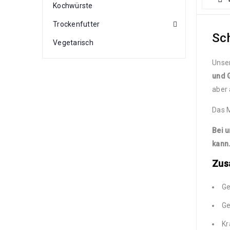
Kochwürste
Trockenfutter
Sc
Vegetarisch
Unser
und 
aber
Das M
Bei 
kann
Zus
Ge
Ge
Kr