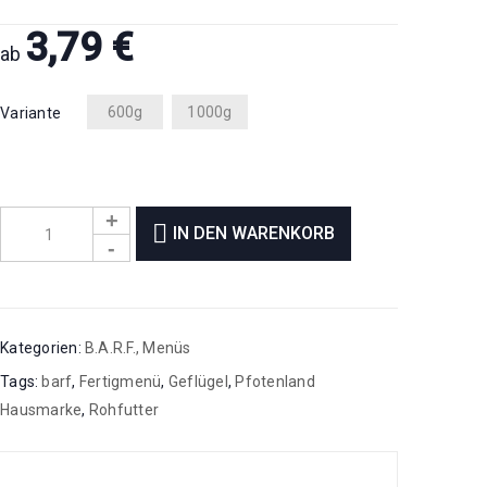
3,79
€
ab
600g
1000g
Variante
IN DEN WARENKORB
Kategorien:
B.A.R.F.
,
Menüs
Tags:
barf
,
Fertigmenü
,
Geflügel
,
Pfotenland
Hausmarke
,
Rohfutter