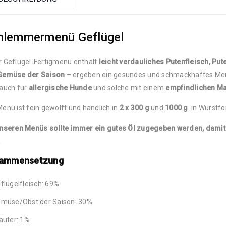
hlemmermenü Geflügel
 Geflügel-Fertigmenü enthält
leicht verdauliches Putenfleisch, Pu
Gemüse der Saison
– ergeben ein gesundes und schmackhaftes Menü,
 auch für
allergische Hunde
und solche mit einem
empfindlichen M
enü ist fein gewolft und handlich in
2 x 300 g
und
1000 g
in Wurstfo
unseren Menüs sollte immer ein gutes Öl zugegeben werden, damit 
.
ammensetzung
flügelfleisch: 69%
müse/Obst der Saison: 30%
äuter: 1%