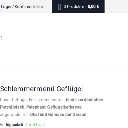
Login
/
Konto erstellen
0 Produkte
-
0,00
€
T
Schlemmermenü Geflügel
Unser Geflügel-Fertigmenü enthält
leicht verdauliches
Putenfleisch, Putenhaut, Geflügelkarkasse
,
abgerundet mit
Obst und Gemüse der Saison
Verfügbarkeit
Auf Lager