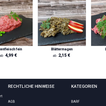
enfleisch fein
Blättermagen
4,99
€
2,15
€
ab
ab
RECHTLICHE HINWEISE
KATEGORIEN
rt
AGB
BARF