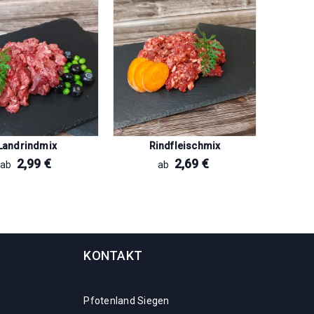
Landrindmix
Rindfleischmix
Geflüge
2,99
€
2,69
€
ab
ab
KONTAKT
Pfotenland Siegen