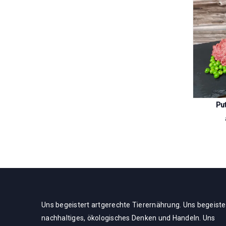
 mit Knochen 1000g
Hähnchenhälse ganz 500g
Put
4,29
€
4,99
€
Uns begeistert artgerechte Tierernährung. Uns begeiste
nachhaltiges, ökologisches Denken und Handeln. Uns