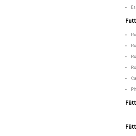
Es
Futt
Ro
Ro
Ro
Ro
Ca
Ph
Füt
Füt