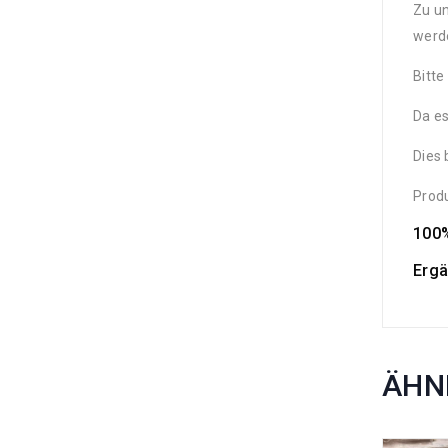
Zu un
werd
Bitte
Da es
Dies 
Produ
100%
Ergä
ÄHN