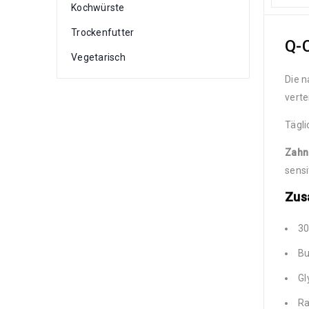
Kochwürste
Trockenfutter
Q-
Vegetarisch
Die n
verte
Tägli
Zahn
sensi
Zus
30
Bu
Gl
Ra