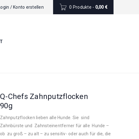
Login
/
Konto erstellen
0 Produkte
-
0,00
€
T
Q-Chefs Zahnputzflocken
90g
Zahnputzflocken lieben alle Hunde. Sie sind
Zahnbürste und Zahnsteinentferner für alle Hunde –
ob zu groß – zu alt – zu sensitiv- oder auch für die, die