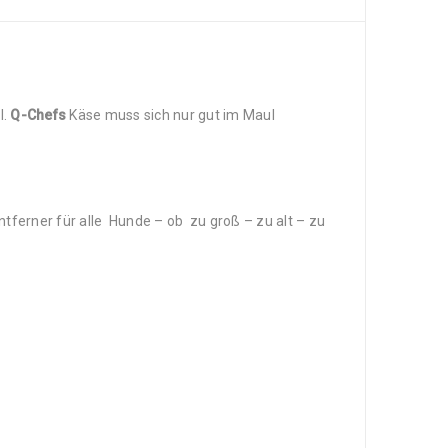
l.
Q-Chefs
Käse muss sich nur gut im Maul
tferner für alle Hunde – ob zu groß – zu alt – zu