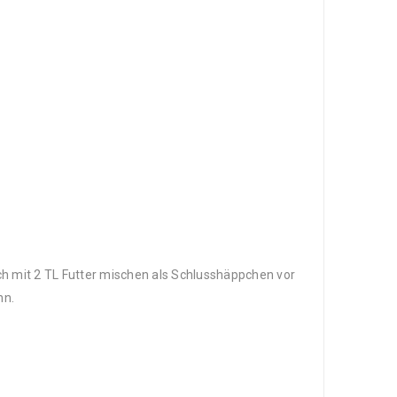
h mit 2 TL Futter mischen als Schlusshäppchen vor
nn.