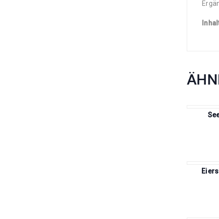
Ergän
Inhal
ÄHN
Se
Eier