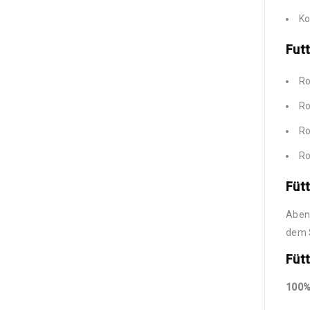
Ko
Futt
Ro
Ro
Ro
Ro
Füt
Abend
dem S
Füt
100%