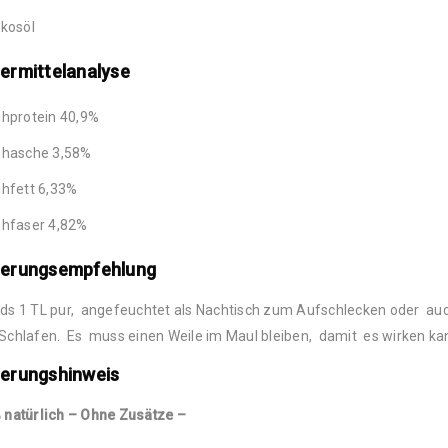
kosöl
ermittelanalyse
hprotein 40,9%
hasche 3,58%
hfett 6,33%
hfaser 4,82%
terungsempfehlung
s 1 TL pur, angefeuchtet als Nachtisch zum Aufschlecken oder auc
chlafen. Es muss einen Weile im Maul bleiben, damit es wirken ka
terungshinweis
 natürlich – Ohne Zusätze –