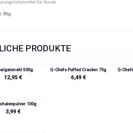
zungsfuttermittel für Hunde
t: 90g
LICHE PRODUKTE
ealgenmehl 500g
Q-Chefs Puffed Cracker 75g
Q-Chefs
12,95
€
6,49
€
schalenpulver 100g
3,99
€