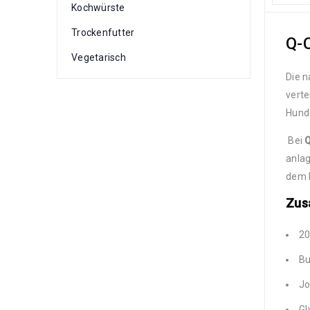
Kochwürste
Trockenfutter
Q-
Vegetarisch
Die n
verte
Hund
Bei
anlag
dem b
Zus
20
Bu
Jo
Gl