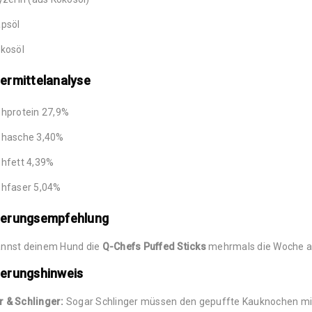
psöl
kosöl
ermittelanalyse
hprotein 27,9%
hasche 3,40%
hfett 4,39%
hfaser 5,04%
terungsempfehlung
annst deinem Hund die
Q-Chefs Puffed Sticks
mehrmals die Woche a
terungshinweis
r & Schlinger:
Sogar Schlinger müssen den gepuffte Kauknochen mi