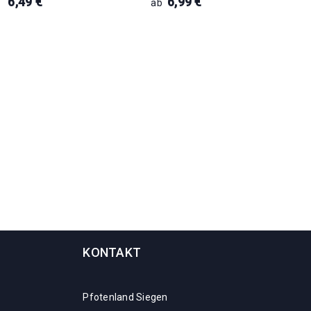
6,49
€
6,99
€
ab
KONTAKT
Pfotenland Siegen