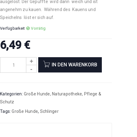
ausgelöst. Der Gepuffte wird dann weich und ist
angenehm zu kauen. Während des Kauens und
Speichelns löst er sich auf.
Verfügbarkeit
Vorrätig
6,49
€
IN DEN WARENKORB
Kategorien:
Große Hunde
,
Naturapotheke
,
Pflege &
Schutz
Tags:
Große Hunde
,
Schlinger