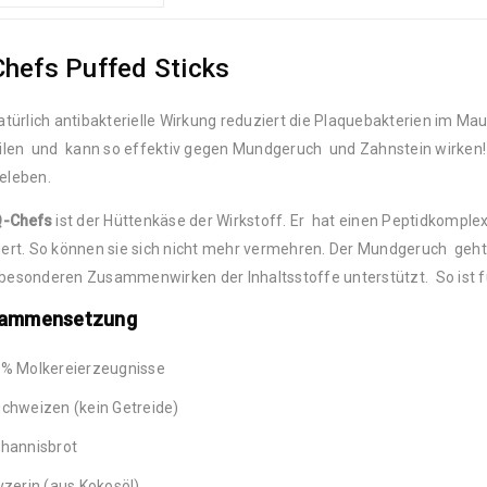
Chefs Puffed Sticks
atürlich antibakterielle Wirkung reduziert die Plaquebakterien im Mau
ilen und kann so effektiv gegen Mundgeruch und Zahnstein wirken! 
eleben.
Q-Chefs
ist der Hüttenkäse der Wirkstoff. Er hat einen Peptidkomple
ert. So können sie sich nicht mehr vermehren. Der Mundgeruch geht 
esonderen Zusammenwirken der Inhaltsstoffe unterstützt. So ist f
ammensetzung
% Molkereierzeugnisse
chweizen (kein Getreide)
hannisbrot
yzerin (aus Kokosöl)