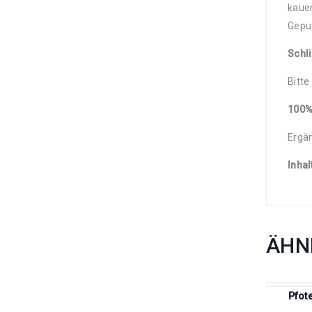
kauen
Gepu
Schl
Bitte
100%
Ergän
Inhal
ÄHN
Pfot