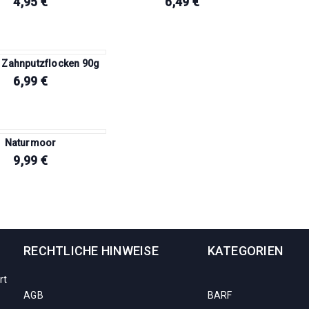
4,95
€
6,49
€
 Zahnputzflocken 90g
6,99
€
Naturmoor
9,99
€
RECHTLICHE HINWEISE
KATEGORIEN
rt
AGB
BARF