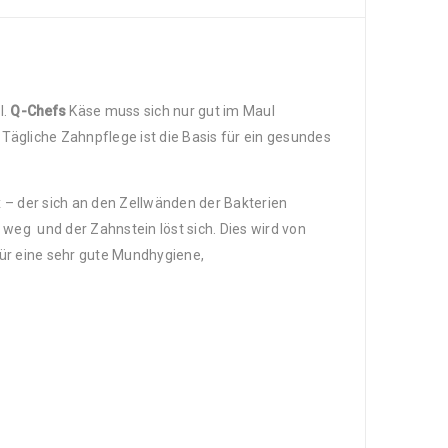
l.
Q-Chefs
Käse muss sich nur gut im Maul
Tägliche Zahnpflege ist die Basis für ein gesundes
x – der sich an den Zellwänden der Bakterien
weg und der Zahnstein löst sich. Dies wird von
ür eine sehr gute Mundhygiene,