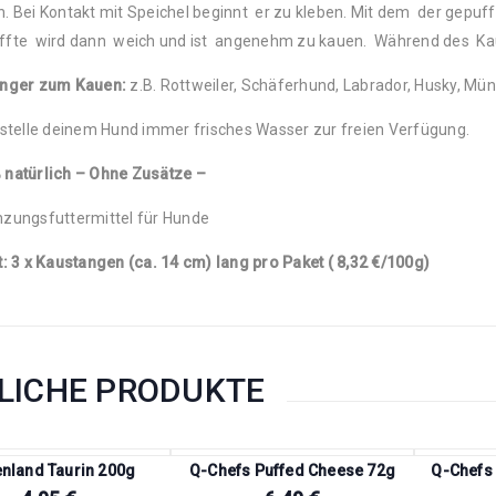
. Bei Kontakt mit Speichel beginnt er zu kleben. Mit dem der gepuf
ffte wird dann weich und ist angenehm zu kauen. Während des Kaue
inger zum Kauen:
z.B. Rottweiler, Schäferhund, Labrador, Husky, Mü
 stelle deinem Hund immer frisches Wasser zur freien Verfügung.
 natürlich – Ohne Zusätze –
zungsfuttermittel für Hunde
t: 3 x Kaustangen (ca. 14 cm) lang pro Paket ( 8,32 €/100g)
LICHE PRODUKTE
enland Taurin 200g
Q-Chefs Puffed Cheese 72g
Q-Chefs 