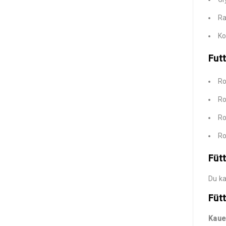
Ra
Ko
Futt
Ro
Ro
Ro
Ro
Füt
Du k
Füt
Kaue