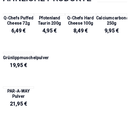
Q-Chefs Puffed
Pfotenland
Q-Chefs Hard
Calciumcarbonat
Cheese 72g
Taurin 200g
Cheese 100g
250g
6,49
€
4,95
€
8,49
€
9,95
€
Grünlippmuschelpulver
19,95
€
PAR-A-WAY
Pulver
21,95
€