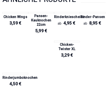
Pansen-
Chicken Wings
Rinderkniescheibe
Rinder-Pansen
Kauknochen
3,59
€
4,95
€
8,95
€
ab
ab
22cm
5,99
€
Chicken-
Twister XL
3,29
€
Rinderjumboknochen
4,50
€