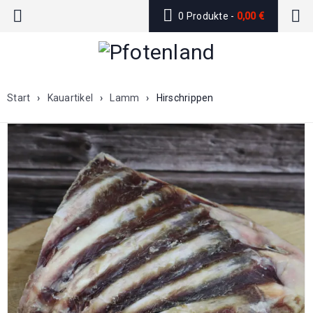
0 Produkte
-
0,00
€
Start
›
Kauartikel
›
Lamm
›
Hirschrippen