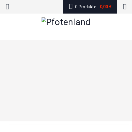
0 Produkte
-
0,00
€