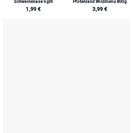
Schweinenase light
Pfotenland Wildmenü 800g
1,99
€
3,99
€