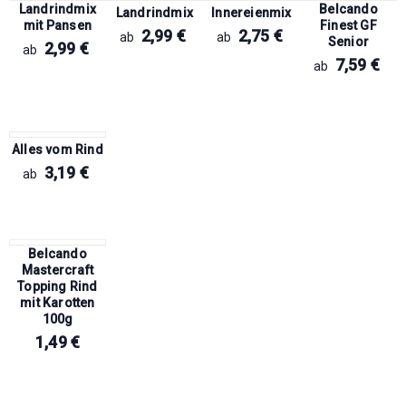
Landrindmix
Belcando
Landrindmix
Innereienmix
mit Pansen
Finest GF
2,99
€
2,75
€
ab
ab
Senior
2,99
€
ab
7,59
€
ab
Alles vom Rind
3,19
€
ab
Belcando
Mastercraft
Topping Rind
mit Karotten
100g
1,49
€