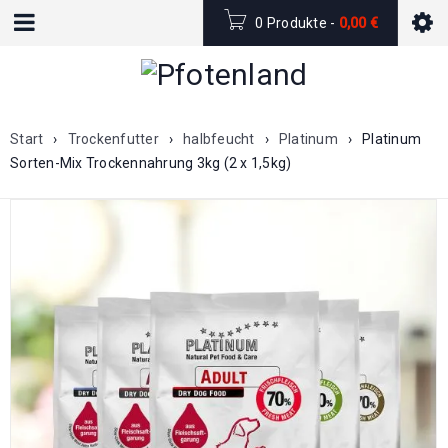
0 Produkte
-
0,00
€
Start
›
Trockenfutter
›
halbfeucht
›
Platinum
›
Platinum
Sorten-Mix Trockennahrung 3kg (2 x 1,5kg)