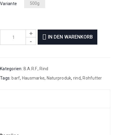
500g
Variante
IN DEN WARENKORB
Kategorien:
B.A.R.F.
,
Rind
Tags:
barf
,
Hausmarke
,
Naturproduk
,
rind
,
Rohfutter