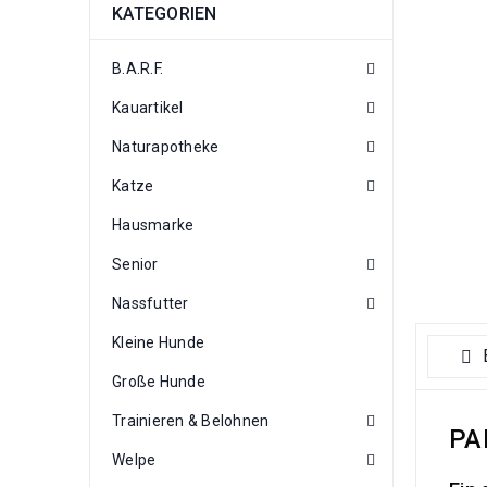
KATEGORIEN
B.A.R.F.
Kauartikel
Naturapotheke
Katze
Hausmarke
Senior
Nassfutter
Kleine Hunde
Große Hunde
Trainieren & Belohnen
PA
Welpe