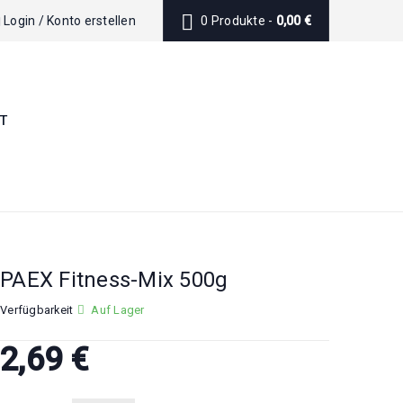
Login
/
Konto erstellen
0 Produkte
-
0,00
€
T
PAEX Fitness-Mix 500g
Verfügbarkeit
Auf Lager
2,69
€