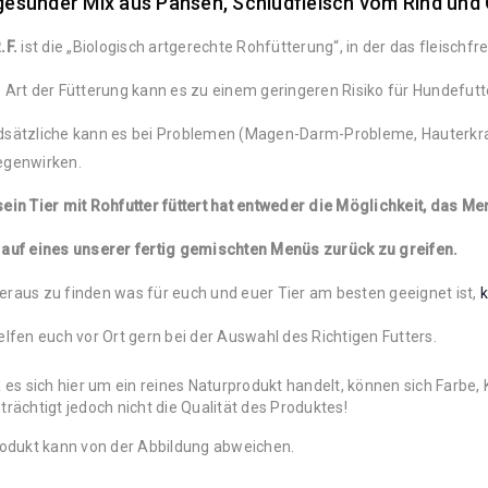
 gesunder Mix aus Pansen, Schludfleisch vom Rind und
.F.
ist die „Biologisch artgerechte Rohfütterung“, in der das fleischf
 Art der Fütterung kann es zu einem geringeren Risiko für Hundefutt
dsätzliche kann es bei Problemen (Magen-Darm-Probleme, Hauterkra
egenwirken.
ein Tier mit Rohfutter füttert hat entweder die Möglichkeit, das 
 auf eines unserer fertig gemischten Menüs zurück zu greifen.
raus zu finden was für euch und euer Tier am besten geeignet ist,
k
elfen euch vor Ort gern bei der Auswahl des Richtigen Futters.
 es sich hier um ein reines Naturprodukt handelt, können sich Farbe,
trächtigt jedoch nicht die Qualität des Produktes!
odukt kann von der Abbildung abweichen.