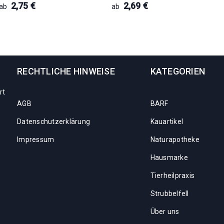
2,75
€
2,69
€
ab
ab
RECHTLICHE HINWEISE
KATEGORIEN
rt
AGB
BARF
Datenschutzerklärung
Kauartikel
Impressum
Naturapotheke
Hausmarke
Tierheilpraxis
Strubbelfell
Über uns