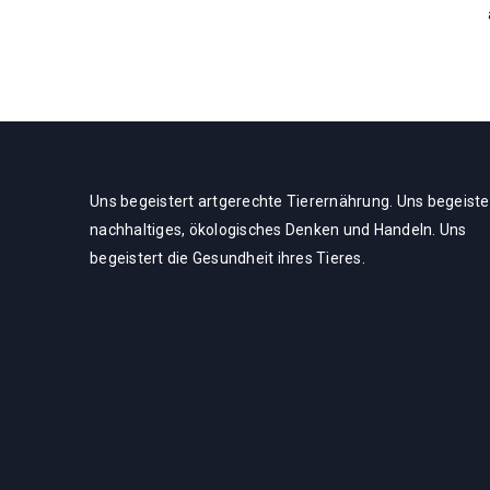
2,99
€
3,59
€
ab
Uns begeistert artgerechte Tierernährung. Uns begeiste
nachhaltiges, ökologisches Denken und Handeln. Uns
begeistert die Gesundheit ihres Tieres.