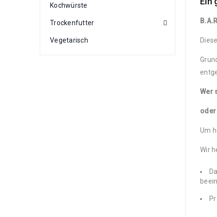
Ein
Kochwürste
B.A.R
Trockenfutter
Vegetarisch
Diese
Grun
entg
Wer s
oder
Um he
Wir h
Da
beein
Pr