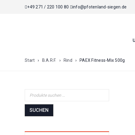
+49 271 / 220 100 80
info@pfotenland-siegen.de
Start
›
B.A.R.F.
›
Rind
›
PAEX Fitness-Mix 500g
SUCHEN