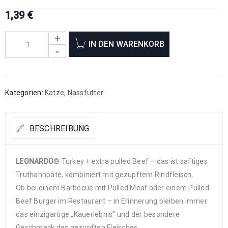
1,39
€
IN DEN WARENKORB
Kategorien:
Katze
,
Nassfutter
BESCHREIBUNG
LEONARDO
® Turkey + extra pulled Beef – das ist saftiges
Truthahnpâté, kombiniert mit gezupftem Rindfleisch.
Ob bei einem Barbecue mit Pulled Meat oder einem Pulled
Beef Burger im Restaurant – in Erinnerung bleiben immer
das einzigartige „Kauerlebnis” und der besondere
Geschmack des gezupften Fleisches.