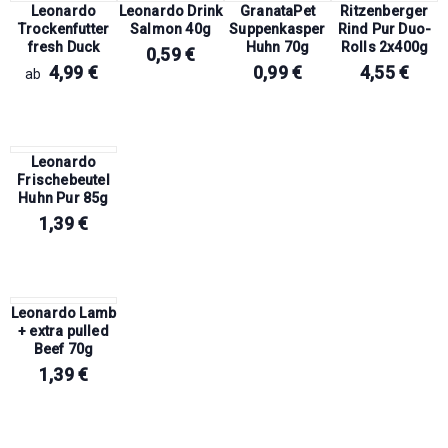
Leonardo
Leonardo Drink
GranataPet
Ritzenberger
Trockenfutter
Salmon 40g
Suppenkasper
Rind Pur Duo-
fresh Duck
Huhn 70g
Rolls 2x400g
0,59
€
4,99
€
0,99
€
4,55
€
ab
Leonardo
Frischebeutel
Huhn Pur 85g
1,39
€
Leonardo Lamb
+ extra pulled
Beef 70g
1,39
€