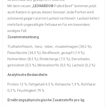
Mit dem neuen „
LEONARDO®
Pulled Beef“ kommen jetzt
auch Katzen in genau diesen Genuss! Jede Portion wird
schonend gegart und mit Lachsöl verfeinert. Lachsöl liefert
mehrfach ungesättigte Fettsäuren für ein besonders
seidiges Fell.
Zusammensetzung
Truthahnfleisch, -herz, -leber, -muskelmagen (34,5 %);
Fleischbrühe (34,3 %); Rindfleisch, gezupft (14 %);
Hühnerleber (8,5 %); Rinderlunge (7,5 %); Eierschalen,
getrocknet (0,5 %); Mineralstoffe (0,5 %); Lachsöl (0,2 %)
Analytische Bestandteile
Protein 12 %; Fettgehalt 4,5 %; Rohasche 1,9 %; Rohfaser
0,3 %; Feuchtigkeit 79 %
Ernährungsphysiologische Zusatzstoffe pro kg