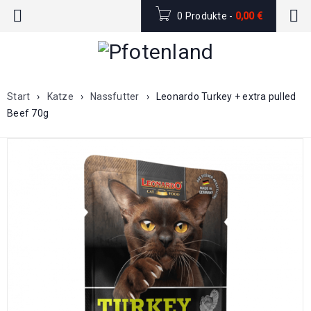
0 Produkte
-
0,00
€
Start
›
Katze
›
Nassfutter
›
Leonardo Turkey + extra pulled
Beef 70g