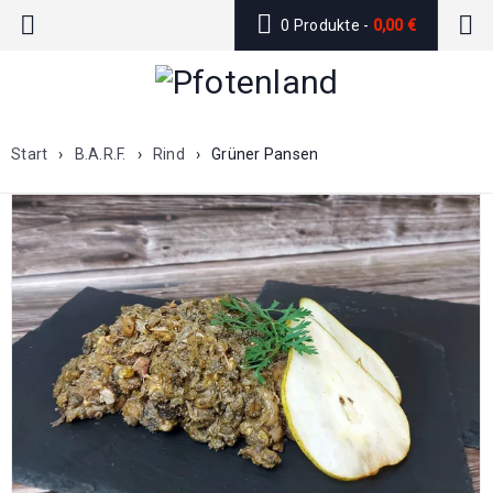
0 Produkte
-
0,00
€
Start
›
B.A.R.F.
›
Rind
›
Grüner Pansen