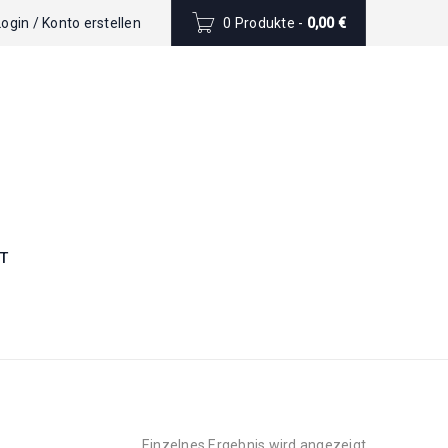
Login
/
Konto erstellen
0 Produkte
-
0,00
€
T
Einzelnes Ergebnis wird angezeigt