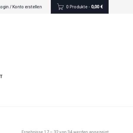
Login
/
Konto erstellen
0 Produkte
-
0,00
€
T
Ergebnisse 17 – 32 von 34 werden angezeigt