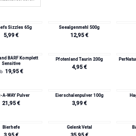
efs Sizzles 65g
Seealgenmehl 500g
5,99
€
12,95
€
and BARF Komplett
Pfotenland Taurin 200g
PerNatu
Sensitive
4,95
€
19,95
€
ab
-A-WAY Pulver
Eierschalenpulver 100g
Ha
21,95
€
3,99
€
Bierhefe
Gelenk Vetal
B
3,95
€
35,95
€