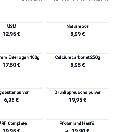
MSM
Naturmoor
12,95
€
9,99
€
ram Enterogan 100g
Calciumcarbonat 250g
17,50
€
9,95
€
gebuttenpulver
Grünlippmuschelpulver
6,95
€
19,95
€
ARF Complete
Pfotenland Hanföl
19,95
€
19,90
€
ab