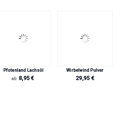
Q-Chefs
Pfotenland Lachsöl
Wirbelwind Pulver
8,95
€
29,95
€
ab