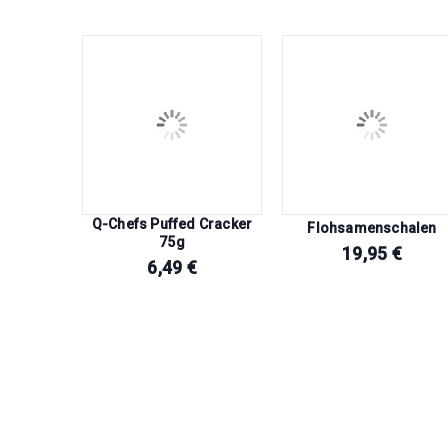
Q-Chefs Puffed Cracker
ulver
Flohsamenschalen
75g
€
19,95
€
6,49
€