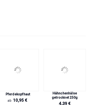
Hähnchenhälse
Pferdekopfhaut
Rinder
getrocknet 250g
10,95
€
ab
a
4,39
€