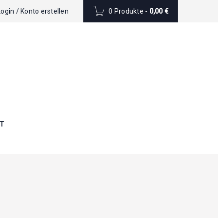
Login
/
Konto erstellen
0 Produkte
-
0,00
€
T