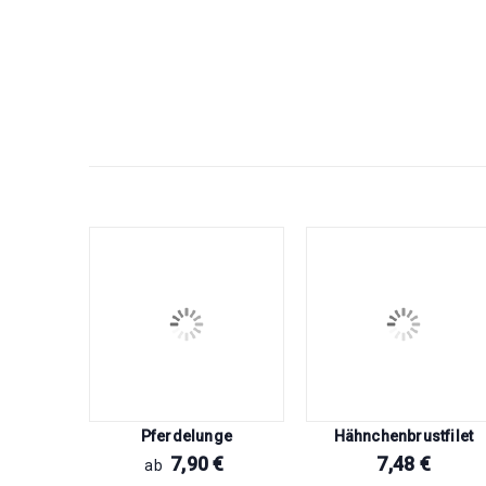
heibe
Pferdelunge
Hähnchenbrustfilet
€
7,90
€
7,48
€
ab