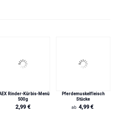
AEX Rinder-Kürbis-Menü
Pferdemuskelfleisch
Pferd
500g
Stücke
2,99
€
4,99
€
ab
a